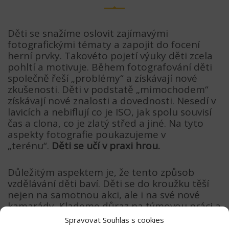
Děti se snažíme oslovit zajímavými
fotografickými tématy a zapojit do focení
herní prvky. Takovéto pojetí výuky děti zcela
pohltí a motivuje. Během fotografování děti
společně řeší „problémy“ a získávají nové
zkušenosti. Děti v podstatě „mimochodem“
získávají nové znalosti a dovednosti. Nesedí v
lavicích a nebiflují co je ISO, jak spolu souvisí
čas a clona, co je zlatý střed a jiné. Na tyto
aspekty fotografie poukazujeme v
„terénu“.
Děti se učí v praxi hrou.
Důležitým aspektem je, že tento způsob
vzdělávání děti baví. Děti se do kroužku těší
nejen na samotnou akci, ale i na své nové
kamarády. Klademe důraz na týmovou práci a
děti se tak učí zejména důležité dovednosti a
Spravovat Souhlas s cookies
to je komunikace.