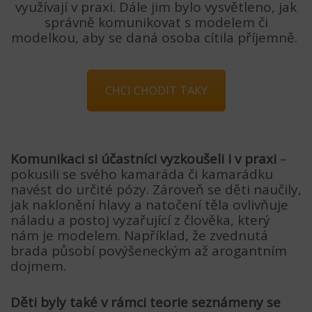
využívají v praxi. Dále jim bylo vysvětleno, jak
správně komunikovat s modelem či
modelkou, aby se daná osoba cítila příjemně.
CHCI CHODIT TAKY
Komunikaci si účastníci vyzkoušeli i v praxi
–
pokusili se svého kamaráda či kamarádku
navést do určité pózy. Zároveň se děti naučily,
jak naklonění hlavy a natočení těla ovlivňuje
náladu a postoj vyzařující z člověka, který
nám je modelem. Například, že zvednutá
brada působí povýšeneckým až arogantním
dojmem.
Děti byly také v rámci teorie seznámeny se