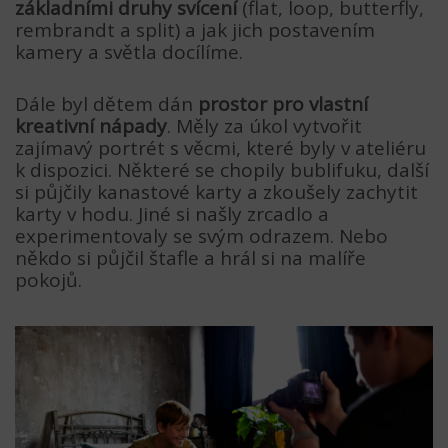
základními druhy svícení
(flat, loop, butterfly,
rembrandt a split) a jak jich postavením
kamery a světla docílíme.
Dále byl dětem dán
prostor pro vlastní
kreativní nápady
. Měly za úkol vytvořit
zajímavý portrét s věcmi, které byly v ateliéru
k dispozici. Některé se chopily bublifuku, další
si půjčily kanastové karty a zkoušely zachytit
karty v hodu. Jiné si našly zrcadlo a
experimentovaly se svým odrazem. Nebo
někdo si půjčil štafle a hrál si na malíře
pokojů.