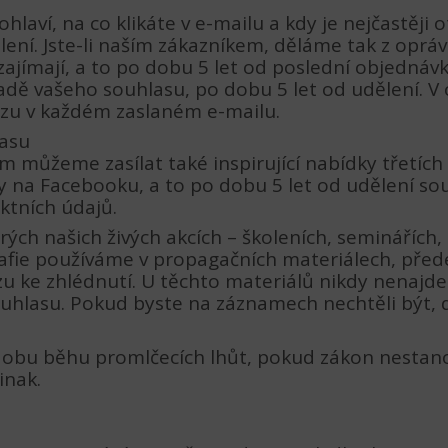
ohlaví, na co klikáte v e-mailu a kdy je nejčastěj
lení. Jste-li naším zákazníkem, děláme tak z op
ajímají, a to po dobu 5 let od poslední objednáv
adě vašeho souhlasu, po dobu 5 let od udělení. 
zu v každém zaslaném e-mailu.
lasu
 můžeme zasílat také inspirující nabídky třetíc
my na Facebooku, a to po dobu 5 let od udělení so
ktních údajů.
ých našich živých akcích – školeních, seminářích,
fie používáme v propagačních materiálech, předev
u ke zhlédnutí. U těchto materiálů nikdy nenajde
souhlasu. Pokud byste na záznamech nechtěli být,
obu běhu promlčecích lhůt, pokud zákon nestanov
inak.