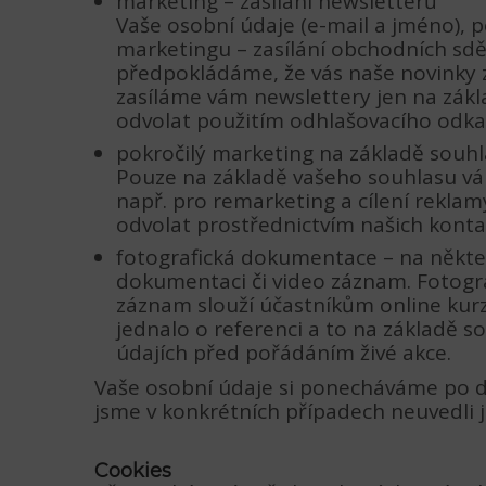
marketing – zasílání newsletterů
Vaše osobní údaje (e-mail a jméno), p
marketingu – zasílání obchodních sdě
předpokládáme, že vás naše novinky z
zasíláme vám newslettery jen na zákl
odvolat použitím odhlašovacího odka
pokročilý marketing na základě souh
Pouze na základě vašeho souhlasu vám
např. pro remarketing a cílení rekla
odvolat prostřednictvím našich konta
fotografická dokumentace – na někter
dokumentaci či video záznam. Fotogra
záznam slouží účastníkům online kurz
jednalo o referenci a to na základě 
údajích před pořádáním živé akce.
Vaše osobní údaje si ponecháváme po d
jsme v konkrétních případech neuvedli j
Cookies