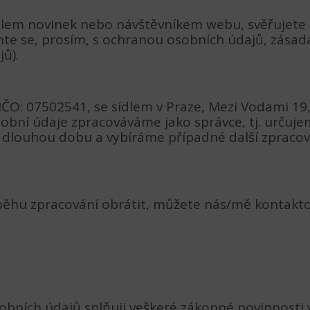
elem novinek nebo návštěvníkem webu, svěřujete
te se, prosím, s ochranou osobních údajů, zásadam
ů).
., IČO: 07502541, se sídlem v Praze, Mezi Vodami 1
sobní údaje zpracováváme jako správce, tj. určuj
k dlouhou dobu a vybíráme případné další zpraco
ěhu zpracování obrátit, můžete nás/mě kontaktova
obních údajů splňuji veškeré zákonné povinnosti 