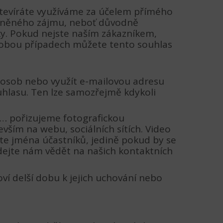
i otevíráte využíváme za účelem přímého
rávněného zájmu, neboť důvodně
ky. Pokud nejste naším zákazníkem,
V obou případech můžete tento souhlas
h osob nebo využít e-mailovou adresu
uhlasu. Ten lze samozřejmě kdykoli
 … pořizujeme fotografickou
ším na webu, sociálních sítích. Video
te jména účastníků, jedině pokud by se
 dejte nám vědět na našich kontaktních
í delší dobu k jejich uchování nebo