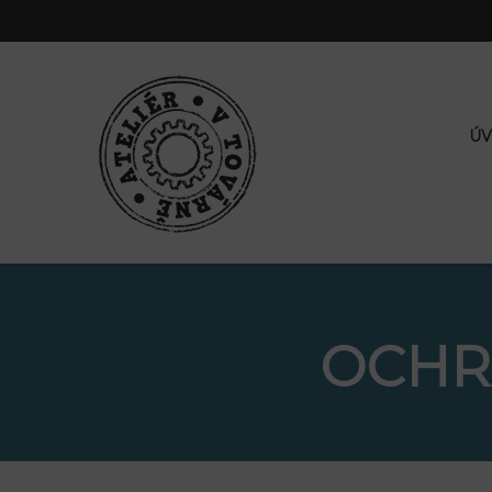
Ú
OCHR