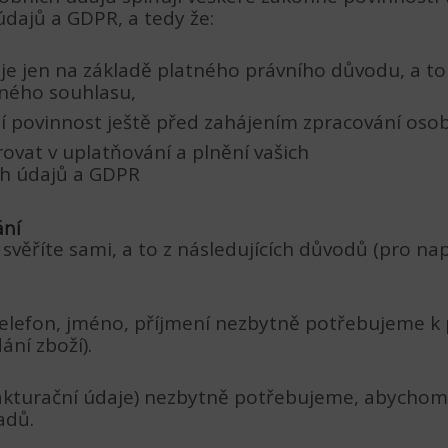
ajů a GDPR, a tedy že:
e jen na základě platného právního důvodu, a t
eného souhlasu,
í povinnost ještě před zahájením zpracování osob
at v uplatňování a plnění vašich
ch údajů a GDPR
ání
ěříte sami, a to z následujících důvodů (pro nap
telefon, jméno, příjmení nezbytně potřebujeme k 
ání zboží).
 (fakturační údaje) nezbytně potřebujeme, abycho
adů.