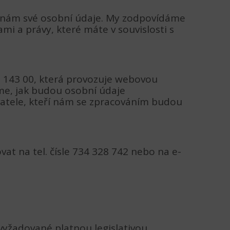
 nám své osobní údaje. My zodpovídáme
i a právy, které máte v souvislosti s
9, 143 00, která provozuje webovou
eme, jak budou osobní údaje
vatele, kteří nám se zpracováním budou
t na tel. čísle 734 328 742 nebo na e-
vyžadované platnou legislativou,