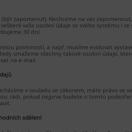
 (být zapomenut). Nechceme na vás zapomenout, 
eškeré vaše osobní údaje ze svého systému i ze s
ebujeme 30 dní.
onnou povinností, a např. musíme evidovat vysta
tedy smažeme všechny takové osobní údaje, kter
at na e-mail.
údajů
acházíme v souladu se zákonem, máte právo se se 
oc rádi, pokud nejprve budete o tomto podezřen
vit.
chodních sdělení