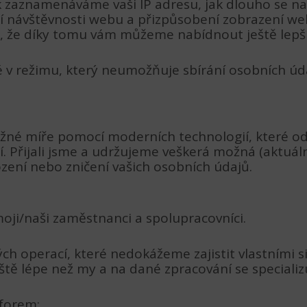
 zaznamenáváme vaši IP adresu, jak dlouho se na 
ní návštěvnosti webu a přizpůsobení zobrazení w
, že díky tomu vám můžeme nabídnout ještě lepší
 v režimu, který neumožňuje sbírání osobních úd
né míře pomocí moderních technologií, které odp
í. Přijali jsme a udržujeme veškerá možná (aktuá
ození nebo zničení vašich osobních údajů.
ji/naši zaměstnanci a spolupracovníci.
ch operací, které nedokážeme zajistit vlastními si
ště lépe než my a na dané zpracování se specializu
tforem: