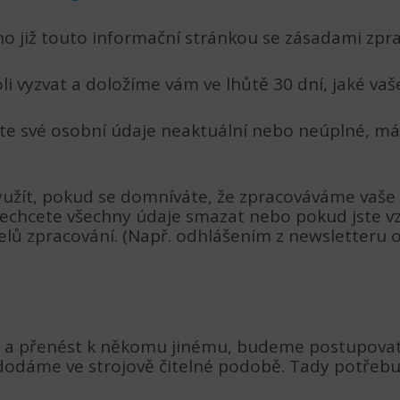
ěno již touto informační stránkou se zásadami zpr
i vyzvat a doložíme vám ve lhůtě 30 dní, jaké va
te své osobní údaje neaktuální nebo neúplné, m
užít, pokud se domníváte, že zpracováváme vaše 
echcete všechny údaje smazat nebo pokud jste vz
ů zpracování. (Např. odhlášením z newsletteru o
t a přenést k někomu jinému, budeme postupovat s
 dodáme ve strojově čitelné podobě. Tady potřebu