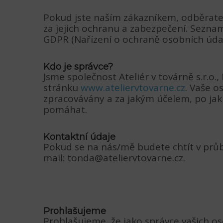
Pokud jste naším zákazníkem, odběrat
za jejich ochranu a zabezpečení. Seznam
GDPR (Nařízení o ochraně osobních údaj
Kdo je správce?
Jsme společnost Ateliér v továrně s.r.o
stránku
www.ateliervtovarne.cz
. Vaše o
zpracovávány a za jakým účelem, po ja
pomáhat.
Kontaktní údaje
Pokud se na nás/mě budete chtít v průb
mail: tonda@ateliervtovarne.cz.
Prohlašujeme
Prohlašujeme, že jako správce vašich os