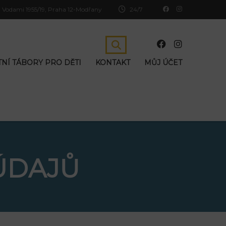
 Vodami 1955/19, Praha 12-Modřany
24/7
TNÍ TÁBORY PRO DĚTI
KONTAKT
MŮJ ÚČET
ÚDAJŮ