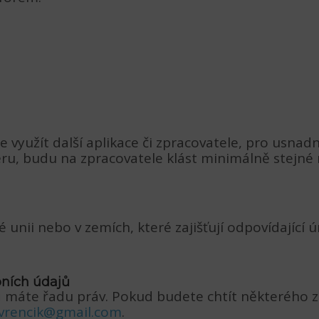
yužít další aplikace či zpracovatele, pro usnadn
ěru, budu na zpracovatele klást minimálně stejné 
unii nebo v zemích, které zajišťují odpovídající
bních údajů
ů máte řadu práv. Pokud budete chtít některého z 
avrencik@gmail.com
.