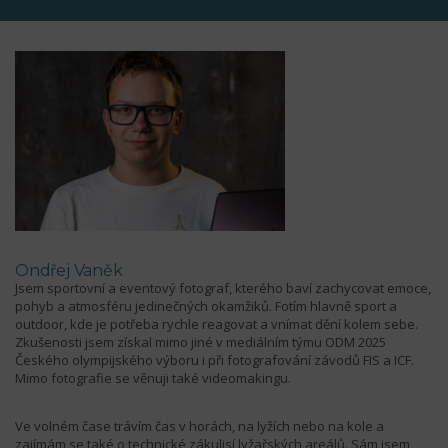
Ondřej Vaněk
Jsem sportovní a eventový fotograf, kterého baví zachycovat emoce,
pohyb a atmosféru jedinečných okamžiků. Fotím hlavně sport a
outdoor, kde je potřeba rychle reagovat a vnímat dění kolem sebe.
Zkušenosti jsem získal mimo jiné v mediálním týmu ODM 2025
Českého olympijského výboru i při fotografování závodů FIS a ICF.
Mimo fotografie se věnuji také videomakingu.
Ve volném čase trávím čas v horách, na lyžích nebo na kole a
zajímám se také o technické zákulisí lyžařských areálů. Sám jsem