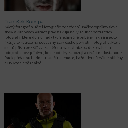
František Konopa
24letý fotograf a učitel fotografie ze Střední uměleckoprůmyslové
školy v Karlových Varech představuje nový soubor portrétních
fotografií, které dohromady tvoří jedinečné příběhy. Jak sám autor
říká, je to reakce na současný stav české portrétní fotografie, která
mu už přišla bez šťávy, zaměřená na technickou dokonalost a
fotografie bez příběhu, kde modelky zapózují a diváci nedostanou z
fotek přidanou hodnotu. Útočí na emoce, každodenní reálné příběhy
a i ty vzdáleně reálné.