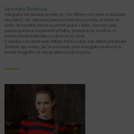
Veronika Škrétová
Fotografie mě životem provází již 7 let. Během nich jsem vyzkoušela
více žánrů, ale zakotvila jsem u kreativního portrétu, protože mi
došlo, že největší radost mi přináší práce s lidmi. Zároveň ráda
zachycuji emoce a vyprávím příběhy, protože to je za mě to, co
snímku dodává hloubku a vdechne mu život.
V Ateliéru v továrně vedu dětský fotokroužek, kde dětem předávám
znalosti, tipy a triky, jak se posouvat. Jsem energická osobnost a
kromě fotografie se věnuji seberozvoji a sportu.