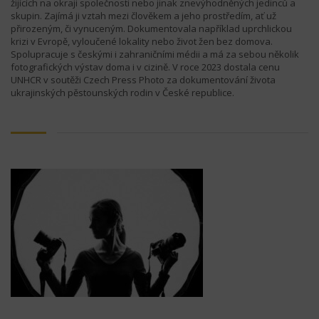
žijících na okraji společnosti nebo jinak znevýhodněných jedinců a
skupin. Zajímá ji vztah mezi člověkem a jeho prostředím, ať už
přirozeným, či vynuceným. Dokumentovala například uprchlickou
krizi v Evropě, vyloučené lokality nebo život žen bez domova.
Spolupracuje s českými i zahraničními médii a má za sebou několik
fotografických výstav doma i v cizině. V roce 2023 dostala cenu
UNHCR v soutěži Czech Press Photo za dokumentování života
ukrajinských pěstounských rodin v České republice.