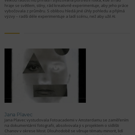
velkou radost mu přináší i stylizovaná portrétní fotka, kde si rád
hraje se světlem, stíny, rád kreativně experimentuje, aby jeho práce
vybočovala z průměru. S oblibou hledá jiné úhly pohledu a přijímá
výzvy – radši déle experimentuje a ladí scénu, než aby užil AI.
Jana Plavec
Jana Plavec vystudovala Fotoacademii v Amsterdamu se zaměřením
na dokumentární fotografii, absolvovala ji s projektem o sídlišti
Chanov v okrese Most. Dlouhodobě se věnuje tématu minorit, lidí