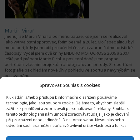
Martin Vinař
Jmenuji se Martin Vinař a po menší pauze, kde jsem se realizoval
jako vytrvalostní sportovec, fotím bezmála 20 let. Mojí specialitou byl
motosport, kdy jsem fotil pro přední české a zahraniční motoristické
časopisy. Vydal jsem dvě knihy ENDURO MOTOCROSS 2006 a 2007
ještě pod jménem Martin Pichl. V poslední době jsem propadl
portrétům, vlastním projektům a fotografování přírody. Z reportážní
fotografie pak hledám nové úhly pohledu ve sportu a nevyhýbám se
ani svatbám.
Spravovat Souhlas s cookies
K ukládání a/nebo přístupu k informacím o zařízení používáme
technologie, jako jsou soubory cookie. Děláme to, abychom zlepšili
zážitek z prohlížení a zobrazovali personalizované reklamy. Souhlas s
1
2
Další
těmito technologiemi nám umožní zpracovávat údaje, jako je chování
při procházení nebo jedinečná ID na tomto webu. Nesouhlas nebo
odvolání souhlasu může nepříznivě ovlivnit určité vlastnosti a funkce.