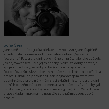
Soňa Šerá
Jsem umělecká fotografka a lektorka. V roce 2017 jsem úspěšně
absolvovala na umělecké konzervatoři v oboru „Výtvarná
fotografie“. Fotografování je pro mě nejen práce, ale také způsob,
jak objevovat svět, lidi a jejich příběhy. Věřím, že dobrý portrét je
spojením techniky, estetiky a důvěry mezi fotografem a
fotografovaným. Skrze objektiv hledám nejen krásu, ale i příběh a
emoce. Dokážu se přizpůsobit i těm nejnáročnějším světelným
podmínkám, a proto má v mém srdci zvláštní místo fotografování
nočních portrétů. Ráda experimentuji a hledám nové způsoby, jak
tvořit snímky, které v sobě nesou něco výjimečného. Vždy do své
práce vkládám maximum a neustále se snažím posouvat své
hranice.