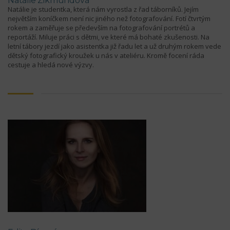
Natálie Zikmundová
Natálie je studentka, která nám vyrostla z řad táborníků. Jejím
největším koníčkem není nic jiného než fotografování. Fotí čtvrtým
rokem a zaměřuje se především na fotografování portrétů a
reportáží. Miluje práci s dětmi, ve které má bohaté zkušenosti. Na
letní tábory jezdí jako asistentka již řadu let a už druhým rokem vede
dětský fotografický kroužek u nás v ateliéru. Kromě focení ráda
cestuje a hledá nové výzvy.