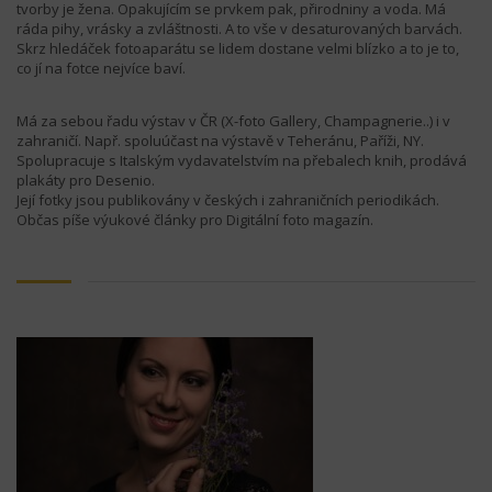
tvorby je žena. Opakujícím se prvkem pak, přirodniny a voda. Má
ráda pihy, vrásky a zvláštnosti. A to vše v desaturovaných barvách.
Skrz hledáček fotoaparátu se lidem dostane velmi blízko a to je to,
co jí na fotce nejvíce baví.
Má za sebou řadu výstav v ČR (X-foto Gallery, Champagnerie..) i v
zahraničí. Např. spoluúčast na výstavě v Teheránu, Paříži, NY.
Spolupracuje s Italským vydavatelstvím na přebalech knih, prodává
plakáty pro Desenio.
Její fotky jsou publikovány v českých i zahraničních periodikách.
Občas píše výukové články pro Digitální foto magazín.