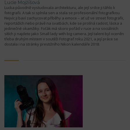
Lucie Mojžíšová
Lucka původně vystudovala architekturu, ale její srdce ji táhlo k
fotografii. A tak si splnila sen a stala se profesionální fotografkou.
Nejvíc ji baví zachycovat příběhy a emoce – ať už ve street fotografii,
reportážích nebo právě na svatbách, kde se prolíná radost, láska a
jedinečné okamžiky. Foťák má skoro pořád v ruce a na sociálních
sítích ji najdete jako Small lady with big camera. Její talent byl oceněn
třeba druhým místem v soutěži Fotograf roku 2021, a její práce se
dostala i na stránky prestižního Nikon kalendáře 2018.