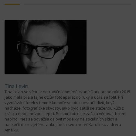
Tina Levin
Tina Levin se věnuje netradiční doméně zvané Dark art od roku 2015.
Jako malá brala tajně otcův fotoaparát do ruky a učila se fotit. Při
vyvolávání fotek v temné komoře se otec nestačil divit, když
nacházel fotografické skvosty, jako bylo zátiší se staženou kůži z
králíka nebo mrtvou slepicí. Po smrti otce se začala věnovat focení
naplno. Než se odvážila oslovit modelky na sociálních sítích a
naskočit do rozjetého vlaku, fotila svou neteř Karolínku a dceru
Amálku.