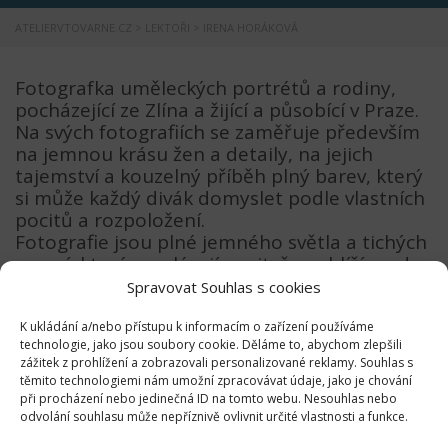
ATELIERVTOVARNE.CZ
>
LEKTOŘI
>
IRENA HORÁKOVÁ
Fotografka uměleckých portrétů a rodiny,
pocházející ze Zlína a žijící a působící v Praze.
Na svých fotografiích se zaměřuje především
na jemnou krásu žen a detaily, na jejich
tajemství a kouzelný příběh plný barev, který
si může každý divák domyslet podle vlastních
pocitů a rozpoložení.
Fotografie jsou plné jemného světla a tichých
emocí, které vyvolávají pocit, že nahlížíme do
světa za hranicemi naší reality. V rámci svých
Spravovat Souhlas s cookies
projektů se nejčastěji soustředí na
stylizované fotografie v ateliéru i exteriéru,
K ukládání a/nebo přístupu k informacím o zařízení používáme
technologie, jako jsou soubory cookie. Děláme to, abychom zlepšili
používá při tom jednoduchých dekorací z naší
zážitek z prohlížení a zobrazovali personalizované reklamy. Souhlas s
přírody i ze složitější aranžované tvorby
těmito technologiemi nám umožní zpracovávat údaje, jako je chování
dalších šikovných tvůrců ze všech různých
při procházení nebo jedinečná ID na tomto webu. Nesouhlas nebo
odvětví.
odvolání souhlasu může nepříznivě ovlivnit určité vlastnosti a funkce.