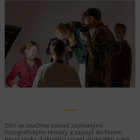
Děti se snažíme oslovit zajímavými
fotografickými tématy a zapojit do focení
herní prvky. Takovéto pojetí výuky děti zcela