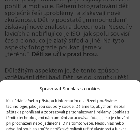
pohltí a motivuje. Během fotografování děti
společně řeší „problémy“ a získávají nové
zkušenosti. Děti v podstatě „mimochodem“
získávají nové znalosti a dovednosti. Nesedí v
lavicích a nebiflují co je ISO, jak spolu souvisí
čas a clona, co je zlatý střed a jiné. Na tyto
aspekty fotografie poukazujeme v
„terénu“.
Děti se učí v praxi hrou.
Důležitým aspektem je, že tento způsob
vzdělávání děti baví. Děti se do kroužku těší
nejen na samotnou akci, ale i na své nové
Spravovat Souhlas s cookies
kamarády. Klademe důraz na týmovou práci a
děti se tak učí zejména důležité dovednosti a
K ukládání a/nebo přístupu k informacím o zařízení používáme
to je komunikace.
technologie, jako jsou soubory cookie. Děláme to, abychom zlepšili
zážitek z prohlížení a zobrazovali personalizované reklamy. Souhlas s
těmito technologiemi nám umožní zpracovávat údaje, jako je chování
při procházení nebo jedinečná ID na tomto webu. Nesouhlas nebo
odvolání souhlasu může nepříznivě ovlivnit určité vlastnosti a funkce.