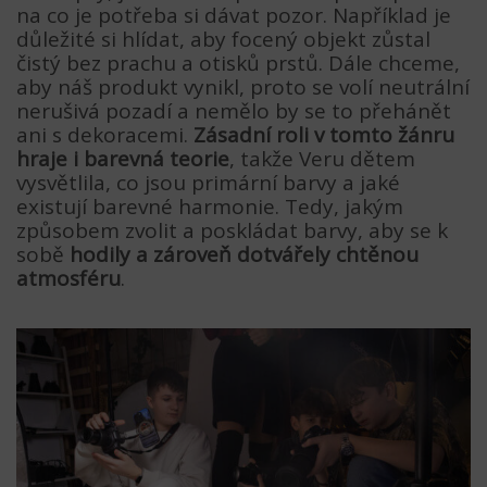
na co je potřeba si dávat pozor. Například je
důležité si hlídat, aby focený objekt zůstal
čistý bez prachu a otisků prstů. Dále chceme,
aby náš produkt vynikl, proto se volí neutrální
nerušivá pozadí a nemělo by se to přehánět
ani s dekoracemi.
Zásadní roli v tomto žánru
hraje i barevná teorie
, takže Veru dětem
vysvětlila, co jsou primární barvy a jaké
existují barevné harmonie. Tedy, jakým
způsobem zvolit a poskládat barvy, aby se k
sobě
hodily a zároveň dotvářely chtěnou
atmosféru
.