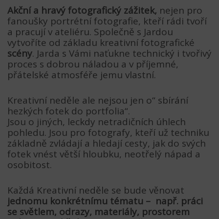
Akční a hravý fotografický zážitek,
nejen pro
fanoušky portrétní fotografie, kteří rádi tvoří
a pracují v ateliéru. Společně s Jardou
vytvoříte od základu kreativní fotografické
scény
. Jarda s Vámi naťukne technický i tvořivý
proces s dobrou náladou a v příjemné,
přátelské atmosféře jemu vlastní.
Kreativní neděle ale nejsou jen o“ sbírání
hezkých fotek do portfolia“.
Jsou o jiných, leckdy netradičních úhlech
pohledu. Jsou pro fotografy, kteří už techniku
základně zvládají a hledají cesty, jak do svých
fotek vnést větší hloubku, neotřelý nápad a
osobitost.
Každá Kreativní neděle se bude věnovat
jednomu konkrétnímu tématu – např. práci
se světlem, odrazy, materiály, prostorem