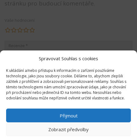
stránku pro budoucí komentáře.
Vaše hodnocení
Spravovat Souhlas s cookies
K ukládání a/nebo přístupu k informacím o zařízení používáme
technologie, jako jsou soubory cookie. Děláme to, abychom zlepšili
zážitek z prohlížení a zobrazovali personalizované reklamy. Souhlas s
těmito technologiemi nám umožní zpracovávat údaje, jako je chování
při procházení nebo jedinečná ID na tomto webu. Nesouhlas nebo
odvolání souhlasu může nepříznivě ovlivnit určité vlastnosti a funkce.
Přijmout
Zobrazit předvolby
Copyright © by Ateliér v továrně 2017