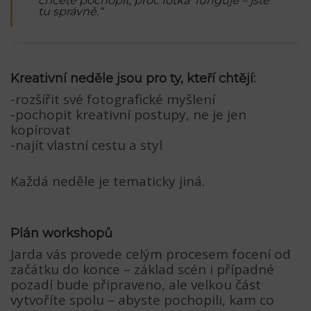
chcete pochopit, proč fotka funguje – jste
tu správně.“
Kreativní neděle jsou pro ty, kteří chtějí:
-rozšířit své fotografické myšlení
-pochopit kreativní postupy, ne je jen
kopírovat
-najít vlastní cestu a styl
Každá neděle je tematicky jiná.
Plán workshopů
Jarda vás provede celým procesem focení od
začátku do konce – základ scén i případné
pozadí bude připraveno, ale velkou část
vytvoříte spolu – abyste pochopili, kam co