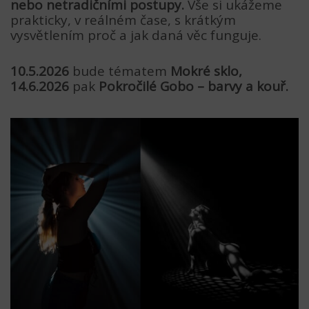
nebo netradičními postupy.
Vše si ukážeme
prakticky, v reálném čase, s krátkým
vysvětlením proč a jak daná věc funguje.
10.5.2026
bude tématem
Mokré sklo,
14.6.2026
pak
Pokročilé Gobo – barvy a kouř.